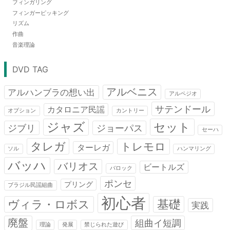
フィンガリング
フィンガーピッキング
リズム
作曲
音楽理論
DVD TAG
アルベニス
アルハンブラの想い出
アルペジオ
サテンドール
カタロニア民謡
オプション
カントリー
ジャズ
セット
ジブリ
ジョーパス
セーハ
タレガ
トレモロ
ターレガ
ソル
ハンマリング
バッハ
バリオス
ビートルズ
バロック
ポンセ
プリング
ブラジル民謡組曲
初心者
基礎
ヴィラ・ロボス
実践
廃盤
組曲イ短調
理論
発展
禁じられた遊び