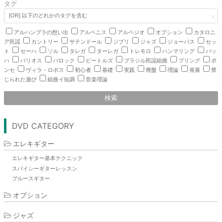
タグ
アルハンブラの想い出
アルベニス
アルペジオ
オプション
カタロニ
ア民謡
カントリー
サテンドール
ジブリ
ジャズ
ジョーパス
セッ
ト
セーハ
ソル
タレガ
ターレガ
トレモロ
ハンマリング
バッ
ハ
バリオス
バロック
ビートルズ
ブラジル民謡組曲
プリング
ポ
ンセ
ヴィラ・ロボス
初心者
基礎
実践
廃盤
理論
発展
禁
じられた遊び
組曲イ短調
音楽理論
検索
DVD CATEGORY
エレキギター
エレキギター基本テクニック
スパイシーギターレッスン
ブルースギター
オプション
ジャズ