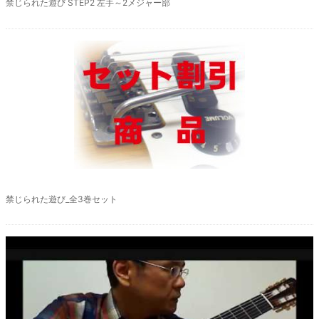
禁じられた遊び STEP2 左手～2メジャー部
廃盤
禁じられた遊び_全3巻セット