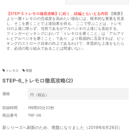
【STEP-3:トレモロ徹底攻略】に続く、続編ともいえる内容
【概要】
より一層トレモロの完成度を高めたい場合には、根本的な要素を見直
し、そこを磨くことで上達効果を得る。 ここで学ぶことは、トレモ
ロの上達に限らず、当然であるがアルペジオの上達にも直結する。
フィンガーピッキングにおいて「トレモロを磨くこと」は「アルアイ
レとアルペジオを磨くこと」であり、より根源的に言及すれば、ピッ
キングのストローク自体の向上であるわけで、本質的な上達をもたら
す、必須の取り組みであることは間違いない。
廃盤
トレモロ
廃盤
STEP-6_トレモロ徹底攻略(2)
価格
円（税込）
収録時間
1時間50分22秒
商品番号
TRF-06
新シリーズへ刷新のため、廃盤になりました（2019年6月26日）