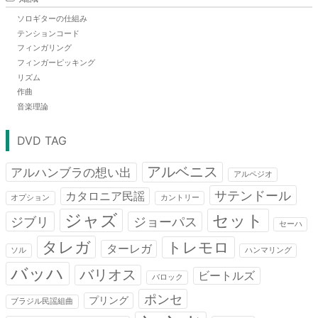
ソロギターの仕組み
テンションコード
フィンガリング
フィンガーピッキング
リズム
作曲
音楽理論
DVD TAG
アルベニス
アルハンブラの想い出
アルペジオ
サテンドール
カタロニア民謡
オプション
カントリー
ジャズ
セット
ジブリ
ジョーパス
セーハ
タレガ
トレモロ
ターレガ
ソル
ハンマリング
バッハ
バリオス
ビートルズ
バロック
ポンセ
プリング
ブラジル民謡組曲