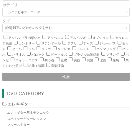
カテゴリ
タグ
アルハンブラの想い出
アルベニス
アルペジオ
オプション
カタロニ
ア民謡
カントリー
サテンドール
ジブリ
ジャズ
ジョーパス
セッ
ト
セーハ
ソル
タレガ
ターレガ
トレモロ
ハンマリング
バッ
ハ
バリオス
バロック
ビートルズ
ブラジル民謡組曲
プリング
ポ
ンセ
ヴィラ・ロボス
初心者
基礎
実践
廃盤
理論
発展
禁
じられた遊び
組曲イ短調
音楽理論
検索
DVD CATEGORY
エレキギター
エレキギター基本テクニック
スパイシーギターレッスン
ブルースギター