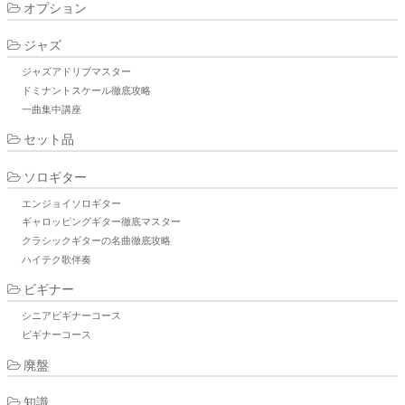
オプション
ジャズ
ジャズアドリブマスター
ドミナントスケール徹底攻略
一曲集中講座
セット品
ソロギター
エンジョイソロギター
ギャロッピングギター徹底マスター
クラシックギターの名曲徹底攻略
ハイテク歌伴奏
ビギナー
シニアビギナーコース
ビギナーコース
廃盤
知識