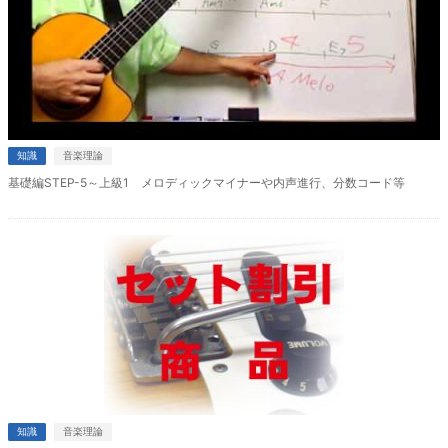
知識
音楽理論
基礎編STEP-5～上級1 メロディックマイナーや内声進行、分数コード等
知識
音楽理論