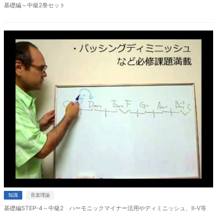
基礎編～中級2巻セット
知識
音楽理論
基礎編STEP-4～中級2 ハーモニックマイナー活用やディミニッシュ、Ⅱ-Ⅴ等