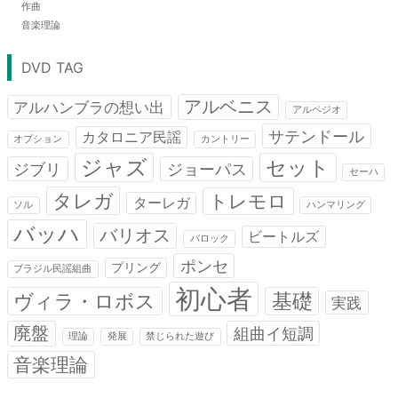
作曲
音楽理論
DVD TAG
アルベニス
アルハンブラの想い出
アルペジオ
サテンドール
カタロニア民謡
オプション
カントリー
ジャズ
セット
ジブリ
ジョーパス
セーハ
タレガ
トレモロ
ターレガ
ソル
ハンマリング
バッハ
バリオス
ビートルズ
バロック
ポンセ
プリング
ブラジル民謡組曲
初心者
基礎
ヴィラ・ロボス
実践
廃盤
組曲イ短調
理論
発展
禁じられた遊び
音楽理論