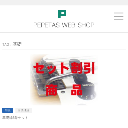
基礎
TAG：
知識
音楽理論
基礎編6巻セット