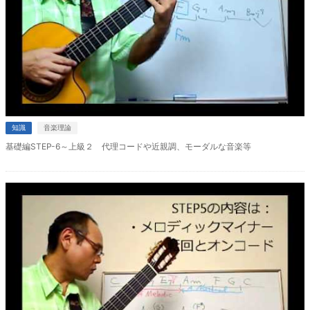
知識
音楽理論
基礎編STEP-6～上級２ 代理コードや近親調、モーダルな音楽等