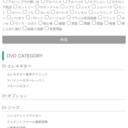
アルハンブラの想い出
アルベニス
アルペジオ
オプション
カタロニ
ア民謡
カントリー
サテンドール
ジブリ
ジャズ
ジョーパス
セッ
ト
セーハ
ソル
タレガ
ターレガ
トレモロ
ハンマリング
バッ
ハ
バリオス
バロック
ビートルズ
ブラジル民謡組曲
プリング
ポ
ンセ
ヴィラ・ロボス
初心者
基礎
実践
廃盤
理論
発展
禁
じられた遊び
組曲イ短調
音楽理論
検索
DVD CATEGORY
エレキギター
エレキギター基本テクニック
スパイシーギターレッスン
ブルースギター
オプション
ジャズ
ジャズアドリブマスター
ドミナントスケール徹底攻略
一曲集中講座