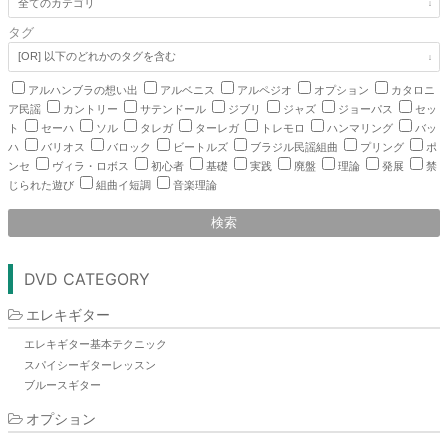
タグ
アルハンブラの想い出
アルベニス
アルペジオ
オプション
カタロニ
ア民謡
カントリー
サテンドール
ジブリ
ジャズ
ジョーパス
セッ
ト
セーハ
ソル
タレガ
ターレガ
トレモロ
ハンマリング
バッ
ハ
バリオス
バロック
ビートルズ
ブラジル民謡組曲
プリング
ポ
ンセ
ヴィラ・ロボス
初心者
基礎
実践
廃盤
理論
発展
禁
じられた遊び
組曲イ短調
音楽理論
検索
DVD CATEGORY
エレキギター
エレキギター基本テクニック
スパイシーギターレッスン
ブルースギター
オプション