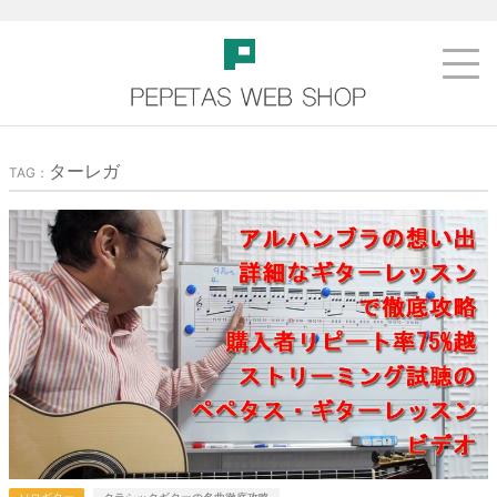
ターレガ
TAG：