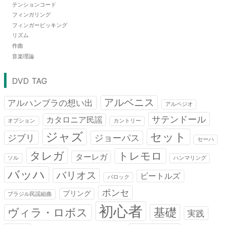
テンションコード
フィンガリング
フィンガーピッキング
リズム
作曲
音楽理論
DVD TAG
アルベニス
アルハンブラの想い出
アルペジオ
サテンドール
カタロニア民謡
オプション
カントリー
ジャズ
セット
ジブリ
ジョーパス
セーハ
タレガ
トレモロ
ターレガ
ソル
ハンマリング
バッハ
バリオス
ビートルズ
バロック
ポンセ
プリング
ブラジル民謡組曲
初心者
基礎
ヴィラ・ロボス
実践