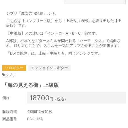
ジブリ「魔女の宅急便」より。
こちらは【コンプリート版】から「上級＆共通部」を取り出した【上
級版】です。
【中級版】との違いは「イントロ・A・B・C」部です。
A’部は、根本的なギタースキルが問われる「ハーモニクス」で編曲さ
れ、取り組むことで、スキルを一気にアップさせることが出来ます。
「Dメロ以降」は、上級・中級とも、同じアレンジです。
ソロギター
エンジョイソロギター
ジブリ
「海の見える街」上級版
18700
価格
円（税込）
収録時間
4時間12分51秒
商品番号
ESG-12A