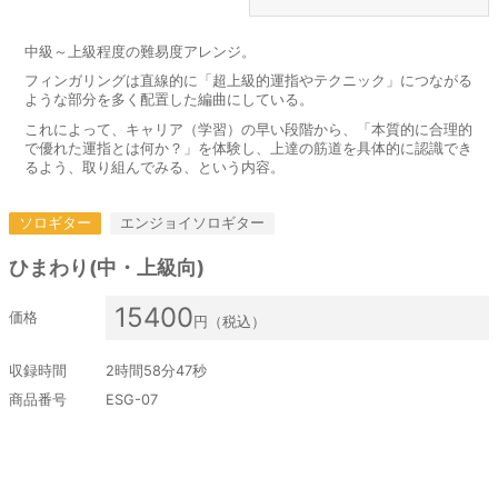
中級～上級程度の難易度アレンジ。
フィンガリングは直線的に「超上級的運指やテクニック」につながる
ような部分を多く配置した編曲にしている。
これによって、キャリア（学習）の早い段階から、「本質的に合理的
で優れた運指とは何か？」を体験し、上達の筋道を具体的に認識でき
るよう、取り組んでみる、という内容。
ソロギター
エンジョイソロギター
ひまわり(中・上級向)
15400
価格
円（税込）
収録時間
2時間58分47秒
商品番号
ESG-07