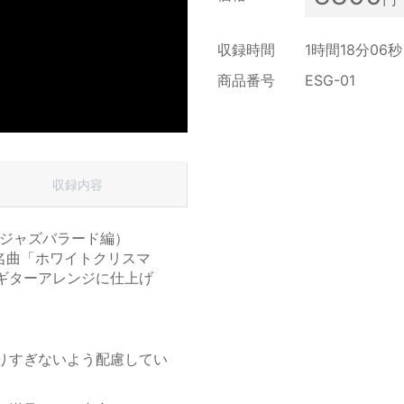
収録時間
1時間18分06秒
商品番号
ESG-01
収録内容
1（ジャズバラード編）
名曲「ホワイトクリスマ
ギターアレンジに仕上げ
。
りすぎないよう配慮してい