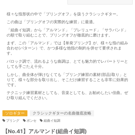
様々な指形状の中で「プリングオフ」を扱うクラシックギター。
この曲は「プリングオフの実際的な練習」に最適。
「組曲イ短調」から「アルマンド」「プレリュード」「サラバンド」
の順で取り組むことで、プリングオフが徹底的に磨けます。
まず、この「アルマンド」では【単発プリング】が、様々な指の組み
合わせ(パターン）で、かつ多様な他指の制約を併せて要求されま
す。
バロック調で、流れるような曲調は、とても魅力的でレパートリーと
しても手ごたえ十分。
しかし、曲全体が弾けなくても「プリング練習の素材(部品)取り」と
りて、様々な部分を取り出し、そこだけ練習することも非常に効果的
です。
テクニック練習素材としても、音楽としても、お勧めしたい佳曲。ぜ
ひ取り組んでください。
ソロギター
クラシックギターの名曲徹底攻略
プリング
ポンセ
組曲イ短調
【No.41】アルマンド(組曲イ短調)