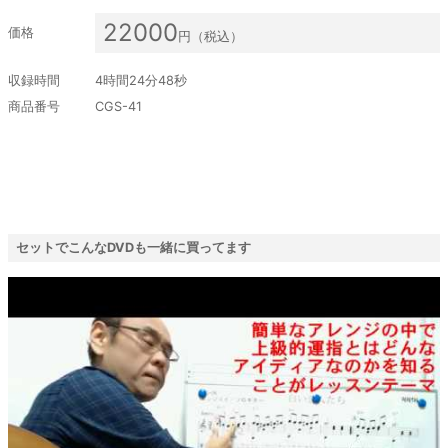
22000
価格
円（税込）
収録時間
4時間24分48秒
商品番号
CGS-41
セットでこんなDVDも一緒に買ってます