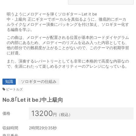
唄うようにメロディーを弾くソロギター～Let it be
中・上級向
正にギターでボーカルを真似るように、徹底的にボーカ
ルライクなメロディー演奏にバッキングを付け加え、ソロギター化す
る編曲を学ぶ。
この曲は、メロディーが配置される位置が基本的コードダイヤグラム
の内部にあるため、メロディーのリズムを込み入った内容としても、
他の部分での難易度が上がることがないので、このテーマの初期学習
に好適。
また、演奏するレパートリーとしても非常に本格的で高度な内容なの
で、生涯にわたって楽しめるクオリティーのアレンジになっている。
知識
ソロギターの仕組み
ビートルズ
No.8｢Let it be｣中上級向
13200
価格
円（税込）
収録時間
2時間29分35秒
商品番号