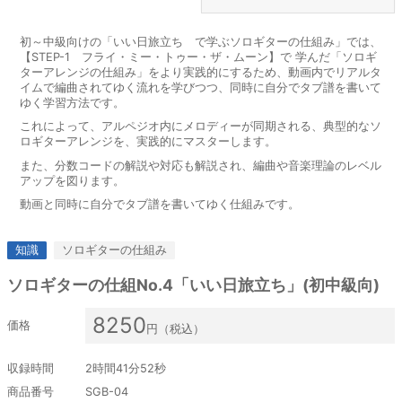
初～中級向けの「いい日旅立ち で学ぶソロギターの仕組み」では、
【STEP-1 フライ・ミー・トゥー・ザ・ムーン】で 学んだ「ソロギ
ターアレンジの仕組み」をより実践的にするため、動画内でリアルタ
イムで編曲されてゆく流れを学びつつ、同時に自分でタブ譜を書いて
ゆく学習方法です。
これによって、アルペジオ内にメロディーが同期される、典型的なソ
ロギターアレンジを、実践的にマスターします。
また、分数コードの解説や対応も解説され、編曲や音楽理論のレベル
アップを図ります。
動画と同時に自分でタブ譜を書いてゆく仕組みです。
このステップで学ぶこと
知識
ソロギターの仕組み
分数コード
ソロギターの仕組No.4「いい日旅立ち」(初中級向)
コード解説-1_Dm7&G7
8250
価格
円（税込）
コード解説-2_m7-5
収録時間
2時間41分52秒
コード解説-3_E7sus4
商品番号
SGB-04