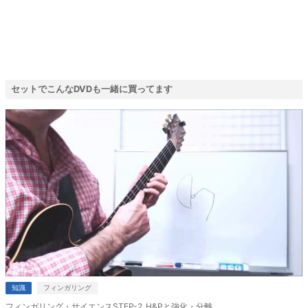
ソロギターの仕組みと作業の進め方
Aメロの編曲-1
Aメロの1&2カッコ部分
セットでこんなDVDも一緒に買ってます
Bメロ
Bメロの終尾
Aメロ・リプライズ部
間奏
イントロ
コーダ
構成
知識
フィンガリング
フィンガリング・サイエンスSTEP-2_H&Pと強化・分離