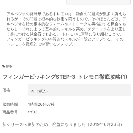
アルペジオの発展形であるトレモロは、独自の問題点が数多く訴えら
れるが、その問題は根本的な技術を問うもので、そのほとんどは、ア
ルペジオを始め根本的なフォームやストロークを再検討する機会をも
たらし、それによって基本的なスキルを高め、テクニックをより正し
く身につける試金石でもある。 トレモロに真摯に取り組むことで、
フィンガーピッキングの本質的なスキルが一段とアップする。 その
トレモロを徹底的に学習するステップ。
廃盤
廃盤
フィンガーピッキングSTEP-3_トレモロ徹底攻略(1)
価格
円（税込）
収録時間
1時間26分07秒
商品番号
trf03
新シリーズへ刷新のため、廃盤になりました（2019年6月26日）