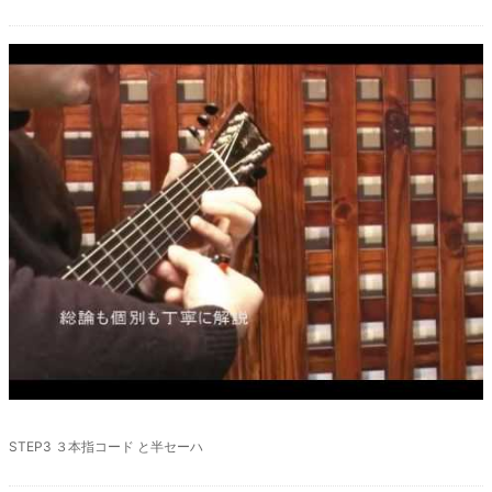
廃盤
STEP3 ３本指コード と半セーハ