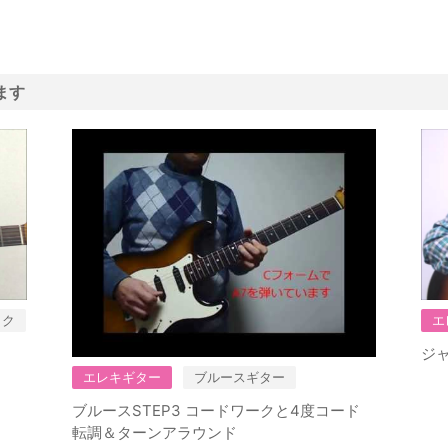
ます
ック
エ
ジャ
エレキギター
ブルースギター
ブルースSTEP3 コードワークと4度コード
転調＆ターンアラウンド