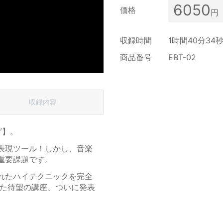
6050
価格
円
収録時間
1時間40分34
商品番号
EBT-02
収録内容
グ】。
表現ツール！しかし、音楽
重要課題です。
れたハイテクニックを完全
した待望の講座、ついに発表